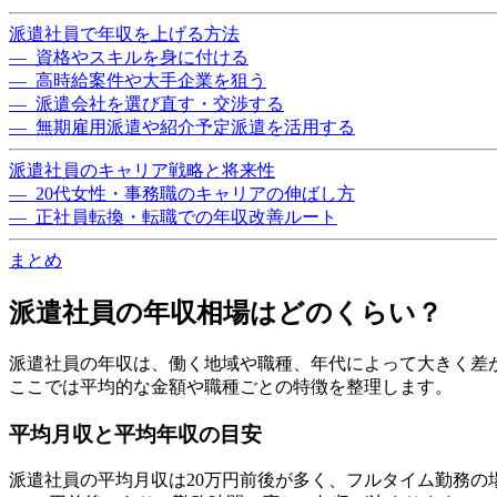
派遣社員で年収を上げる方法
— 資格やスキルを身に付ける
— 高時給案件や大手企業を狙う
— 派遣会社を選び直す・交渉する
— 無期雇用派遣や紹介予定派遣を活用する
派遣社員のキャリア戦略と将来性
— 20代女性・事務職のキャリアの伸ばし方
— 正社員転換・転職での年収改善ルート
まとめ
派遣社員の年収相場はどのくらい？
派遣社員の年収は、働く地域や職種、年代によって大きく差
ここでは平均的な金額や職種ごとの特徴を整理します。
平均月収と平均年収の目安
派遣社員の平均月収は20万円前後が多く、フルタイム勤務の