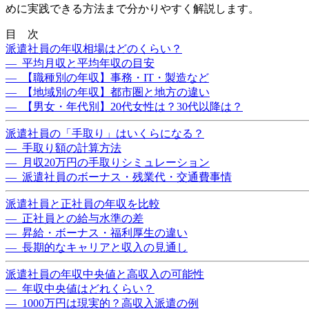
めに実践できる方法まで分かりやすく解説します。
目 次
派遣社員の年収相場はどのくらい？
— 平均月収と平均年収の目安
— 【職種別の年収】事務・IT・製造など
— 【地域別の年収】都市圏と地方の違い
— 【男女・年代別】20代女性は？30代以降は？
派遣社員の「手取り」はいくらになる？
— 手取り額の計算方法
— 月収20万円の手取りシミュレーション
— 派遣社員のボーナス・残業代・交通費事情
派遣社員と正社員の年収を比較
— 正社員との給与水準の差
— 昇給・ボーナス・福利厚生の違い
— 長期的なキャリアと収入の見通し
派遣社員の年収中央値と高収入の可能性
— 年収中央値はどれくらい？
— 1000万円は現実的？高収入派遣の例