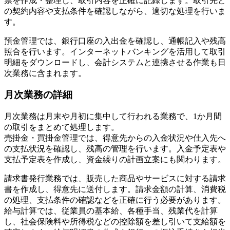
票を作成・整理し、取引内容を正確に記録します。取引先と
の契約内容や支払条件を確認しながら、適切な処理を行いま
す。
預金管理では、銀行口座の入出金を確認し、通帳記入や残高
照合を行います。インターネットバンキングを活用して取引
明細をダウンロードし、会計システムと連携させる作業も日
次業務に含まれます。
月次業務の詳細
月次業務は月末や月初に集中して行われる業務で、1か月間
の取引をまとめて処理します。
売掛金・買掛金管理では、得意先からの入金状況や仕入先へ
の支払状況を確認し、残高の管理を行います。入金予定表や
支払予定表を作成し、資金繰りの計画立案にも関わります。
請求書発行業務では、販売した商品やサービスに対する請求
書を作成し、得意先に送付します。請求金額の計算、消費税
の処理、支払条件の確認などを正確に行う必要があります。
給与計算では、従業員の基本給、各種手当、残業代を計算
し、社会保険料や所得税などの控除額を差し引いて支給額を