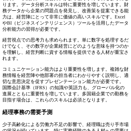
ります。データ分析スキルは特に重要性を増しています。財
務データから企業の問題点を発見し、改善策を提案できる能
力は、経営陣にとって非常に価値の高いスキルです。Excel
やBI（ビジネスインテリジェンス）ツールを活用したデータ
分析能力の習得が必要です。
経営視点での思考力も求められます。単に数字を処理するだ
けでなく、その数字が企業経営にどのような意味を持つのか
を理解し、経営判断に資する情報を提供できる人材が重宝さ
れます。
コミュニケーション能力はより重要性を増します。複雑な財
務情報を経営陣や他部署の担当者にわかりやすく説明し、適
切な意思決定を促すプレゼンテーション能力が必要です。
国際会計基準（IFRS）の知識や英語力も、グローバル化の
進展とともに重要性を増しています。多国籍企業での勤務を
目指す場合は、これらのスキルは必須となります。
経理事務の需要予測
少子高齢化による労働力不足の影響で、経理職は売り手市場
の状況が続いています。特に実務経験のある人材への需要は