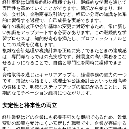
経理事務は知識集約型の職種であり、継続的な学習を通じて
専門性を高めていくことができます。簿記から始まり、税
法、会社法、金融商品取引法など、幅広い分野の知識を体系
的に習得する過程で、自己成長を実感できます。
毎年の税制改正や会計基準の変更に対応するため、常に新し
い知識をアップデートする必要があります。この継続的な学
習プロセスは、知的好奇心を満たし、プロフェッショナルと
しての成長を促進します。
複雑な会計処理や税務計算を正確に完了できたときの達成感
は、専門職ならではの充実感です。難易度の高い業務をこな
せるようになることで、自信と専門性を同時に獲得できま
す。
資格取得を通じたキャリアアップも、経理事務の魅力の一つ
です。簿記から始まり、税理士や公認会計士といった最高峰
の資格まで、明確なステップアップの道筋があることは、長
期的なモチベーション維持につながります。
安定性と将来性の両立
経理業務はどの企業にも必要不可欠な機能であるため、景気
変動の影響を受けにくい安定した職種です。企業が存続する