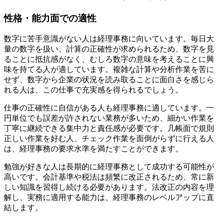
性格・能力面での適性
数字に苦手意識がない人は経理事務に向いています。毎日大
量の数字を扱い、計算の正確性が求められるため、数字を見
ることに抵抗感がなく、むしろ数字の意味を考えることに興
味を持てる人が適しています。複雑な計算や分析作業を苦に
せず、数字から企業の状況を読み取ることに面白さを感じら
れる人は、この仕事で充実感を得られるでしょう。
仕事の正確性に自信がある人も経理事務に適しています。一
円単位でも誤差が許されない業務が多いため、細かい作業を
丁寧に継続できる集中力と責任感が必要です。几帳面で規則
正しい作業を好む人、チェック作業を面倒がらずに行える人
は、経理事務の要求水準を満たすことができます。
勉強が好きな人は長期的に経理事務として成功する可能性が
高いです。会計基準や税法は頻繁に改正されるため、常に新
しい知識を習得し続ける必要があります。法改正の内容を理
解し、実務に適用する能力は、経理事務のレベルアップに直
結します。