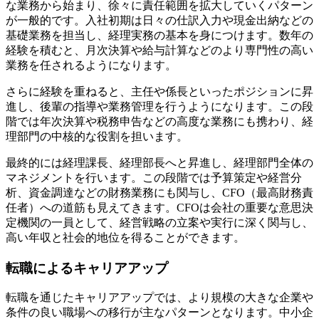
な業務から始まり、徐々に責任範囲を拡大していくパターン
が一般的です。入社初期は日々の仕訳入力や現金出納などの
基礎業務を担当し、経理実務の基本を身につけます。数年の
経験を積むと、月次決算や給与計算などのより専門性の高い
業務を任されるようになります。
さらに経験を重ねると、主任や係長といったポジションに昇
進し、後輩の指導や業務管理を行うようになります。この段
階では年次決算や税務申告などの高度な業務にも携わり、経
理部門の中核的な役割を担います。
最終的には経理課長、経理部長へと昇進し、経理部門全体の
マネジメントを行います。この段階では予算策定や経営分
析、資金調達などの財務業務にも関与し、CFO（最高財務責
任者）への道筋も見えてきます。CFOは会社の重要な意思決
定機関の一員として、経営戦略の立案や実行に深く関与し、
高い年収と社会的地位を得ることができます。
転職によるキャリアアップ
転職を通じたキャリアアップでは、より規模の大きな企業や
条件の良い職場への移行が主なパターンとなります。中小企