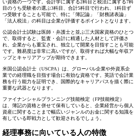
い資格の一つです。会計学に属する2科目と税法に属する7科
目のうち受験者の選ぶ3科目、合計5科目で行われ、1科目ず
つ受験することも可能で、特に「簿記論」「財務諸表論」
「法人税法」の科目は企業が評価するポイントとなります。
公認会計士試験は医師・弁護士と並ぶ三大国家資格のひとつ
で、取得すると、監査・会計に精通した人材として評価さ
れ、企業からも重宝され、独立して開業を目指すことも可能
です。難易度は非常に高いですが、取得すれば大幅な年収ア
ップとキャリアアップが期待できます。
米国公認会計士（USCPA）は、グローバル企業や外資系企
業での経理職を目指す場合に有効な資格です。英語で会計業
務を行う能力を証明でき、国際的なキャリアパスを描く際に
重要な武器となります。
ファイナンシャルプランニング技能検定（FP技能検定）
は、簿記の資格と併せて保有していると、企業経営から個人
資産に関することまで幅広いジャンルのお金に関する知識を
有している即戦力として歓迎されるでしょう。
経理事務に向いている人の特徴