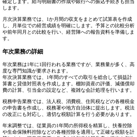
確定します。給与明細書の作成や銀行への振込手続きも担当
します。
月次決算業務では、1か月間の収支をまとめて試算表を作成
し、月単位での経営成績を明確にします。予算との比較分析
や前年同月との比較を行い、経営陣への報告資料を準備しま
す。
年次業務の詳細
年次業務は1年に1回行われる業務ですが、業務量が多く、高
度な専門知識が要求されます。
年次決算業務では、1年間のすべての取引を総合して損益計
算書と貸借対照表を作成します。棚卸資産の評価、減価償却
費の計算、引当金の設定など、複雑な会計処理を行います。
税務申告業務では、法人税、消費税、住民税などの各種税金
の申告書を作成し、税務署や地方自治体に提出します。税法
の改正にも対応し、適切な税額計算を行う必要があります。
年末調整では、従業員の1年間の所得税を精算し、扶養控除
や生命保険料控除などの各種控除を適用して正確な税額を計