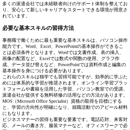
多くの派遣会社では未経験者向けのサポート体制を整えてお
り、安心して新しいキャリアをスタートできる環境が用意さ
れています。
必要な基本スキルの習得方法
事務職で働くために最も重要な基本スキルは、パソコン操作
能力です。Word、Excel、PowerPointの基本操作ができるこ
とは必須条件となります。Wordでは文書作成、表の挿入、
画像の配置など、Excelでは数式や関数の使用、グラフ作
成、データ並び替えなど、PowerPointでは資料作成と編集の
基本操作を身につける必要があります。
これらのスキルは独学でも習得可能ですが、効率的に学ぶた
めには体系的な学習が推奨されます。オンライン学習プラッ
トフォームや書籍を活用した学習、パソコン教室での受講、
派遣会社が提供する無料研修の活用などの方法があります。
MOS（Microsoft Office Specialist）資格の取得を目標にする
と、学習の方向性が明確になり、就職活動でのアピール材料
にもなります。
ビジネスマナーの習得も重要な要素です。電話応対、来客対
応、メールの書き方、服装マナーなど、オフィスワークで必