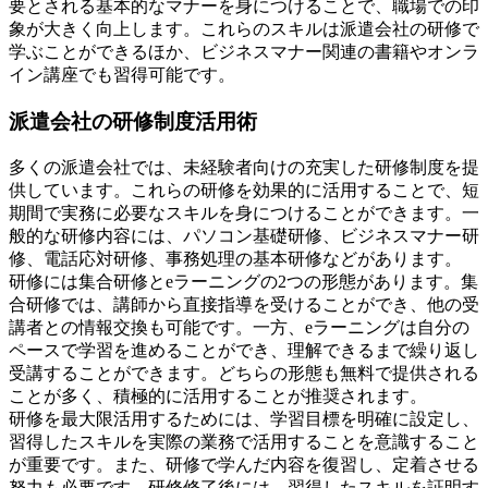
要とされる基本的なマナーを身につけることで、職場での印
象が大きく向上します。これらのスキルは派遣会社の研修で
学ぶことができるほか、ビジネスマナー関連の書籍やオンラ
イン講座でも習得可能です。
派遣会社の研修制度活用術
多くの派遣会社では、未経験者向けの充実した研修制度を提
供しています。これらの研修を効果的に活用することで、短
期間で実務に必要なスキルを身につけることができます。一
般的な研修内容には、パソコン基礎研修、ビジネスマナー研
修、電話応対研修、事務処理の基本研修などがあります。
研修には集合研修とeラーニングの2つの形態があります。集
合研修では、講師から直接指導を受けることができ、他の受
講者との情報交換も可能です。一方、eラーニングは自分の
ペースで学習を進めることができ、理解できるまで繰り返し
受講することができます。どちらの形態も無料で提供される
ことが多く、積極的に活用することが推奨されます。
研修を最大限活用するためには、学習目標を明確に設定し、
習得したスキルを実際の業務で活用することを意識すること
が重要です。また、研修で学んだ内容を復習し、定着させる
努力も必要です。研修修了後には、習得したスキルを証明す