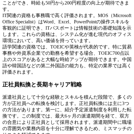
ことができ、時給も50円から200円程度の向上が期待できま
す。
IT関連の資格も事務職で高く評価されます。MOS（Microsoft
Office Specialist）はWord、Excel、PowerPointの操作スキルを
客観的に証明でき、ITパスポートは情報技術の基礎知識を示
します。これらの資格は、システム化が進む現代のオフィス
環境において、高い価値を持っています。
語学関連の資格では、TOEICや英検が代表的です。特に貿易
事務や外資系企業での勤務を希望する場合、TOEIC700点以
上のスコアがあると大幅な時給アップが期待できます。中国
語や韓国語などの第二外国語の能力も、特定の業界では高く
評価されます。
正社員転換と長期キャリア戦略
派遣社員として十分な経験とスキルを積んだ段階で、多くの
方が正社員への転換を検討します。正社員転換には主に3つ
の方法があります。第一に、紹介予定派遣制度を利用した転
換です。この制度では、最大6ヶ月の派遣期間を経て、双方
の合意により正社員として採用されます。派遣期間中に職場
の雰囲気や業務内容を十分に理解できるため、ミスマッチの