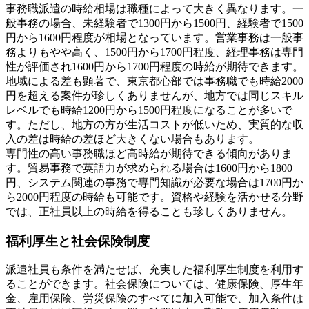
事務職派遣の時給相場は職種によって大きく異なります。一
般事務の場合、未経験者で1300円から1500円、経験者で1500
円から1600円程度が相場となっています。営業事務は一般事
務よりもやや高く、1500円から1700円程度、経理事務は専門
性が評価され1600円から1700円程度の時給が期待できます。
地域による差も顕著で、東京都心部では事務職でも時給2000
円を超える案件が珍しくありませんが、地方では同じスキル
レベルでも時給1200円から1500円程度になることが多いで
す。ただし、地方の方が生活コストが低いため、実質的な収
入の差は時給の差ほど大きくない場合もあります。
専門性の高い事務職ほど高時給が期待できる傾向がありま
す。貿易事務で英語力が求められる場合は1600円から1800
円、システム関連の事務で専門知識が必要な場合は1700円か
ら2000円程度の時給も可能です。資格や経験を活かせる分野
では、正社員以上の時給を得ることも珍しくありません。
福利厚生と社会保険制度
派遣社員も条件を満たせば、充実した福利厚生制度を利用す
ることができます。社会保険については、健康保険、厚生年
金、雇用保険、労災保険のすべてに加入可能で、加入条件は