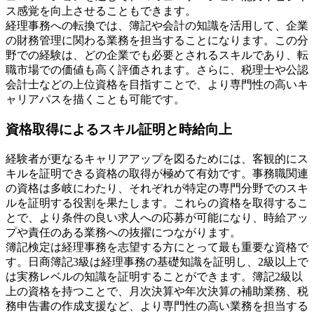
ス感覚を向上させることもできます。
経理事務への転換では、簿記や会計の知識を活用して、企業
の財務管理に関わる業務を担当することになります。この分
野での経験は、どの企業でも必要とされるスキルであり、転
職市場での価値も高く評価されます。さらに、税理士や公認
会計士などの上位資格を目指すことで、より専門性の高いキ
ャリアパスを描くことも可能です。
資格取得によるスキル証明と時給向上
経験者が更なるキャリアアップを図るためには、客観的にス
キルを証明できる資格の取得が極めて有効です。事務職関連
の資格は多岐にわたり、それぞれが特定の専門分野でのスキ
ルを証明する役割を果たします。これらの資格を取得するこ
とで、より条件の良い求人への応募が可能になり、時給アッ
プや責任のある業務への抜擢につながります。
簿記検定は経理事務を志望する方にとって最も重要な資格で
す。日商簿記3級は経理事務の基礎知識を証明し、2級以上で
は実務レベルの知識を証明することができます。簿記2級以
上の資格を持つことで、月次決算や年次決算の補助業務、税
務申告書の作成支援など、より専門性の高い業務を担当する