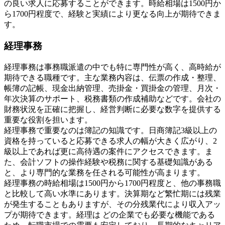
の良い求人に応募することができます。時給相場は1500円か
ら1700円程度で、経験と実績により更なる向上が期待できま
す。
経理事務
経理事務は事務職派遣の中でも特に専門性が高く、高時給が
期待できる職種です。主な業務内容は、伝票の作成・整理、
帳簿の記帳、現金出納管理、売掛金・買掛金の管理、月次・
年次決算のサポート、税務書類の作成補助などです。会社の
財務状況を正確に把握し、経営判断に必要な数字を提供する
重要な役割を担います。
経理事務で重要なのは簿記の知識です。日商簿記3級以上の
資格を持っていると応募できる求人の幅が大きく広がり、2
級以上であれば更に高待遇の案件にアクセスできます。ま
た、会計ソフトの操作経験や税務に関する基礎知識がある
と、より専門的な業務を任される可能性が高まります。
経理事務の時給相場は1500円から1700円程度と、他の事務職
と比較して高い水準にあります。決算期など繁忙期には残業
が発生することもありますが、その分残業代により収入アッ
プが期待できます。経理は どの企業でも必要な機能である