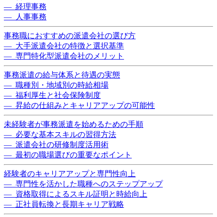
— 経理事務
— 人事事務
事務職におすすめの派遣会社の選び方
— 大手派遣会社の特徴と選択基準
— 専門特化型派遣会社のメリット
事務派遣の給与体系と待遇の実態
— 職種別・地域別の時給相場
— 福利厚生と社会保険制度
— 昇給の仕組みとキャリアアップの可能性
未経験者が事務派遣を始めるための手順
— 必要な基本スキルの習得方法
— 派遣会社の研修制度活用術
— 最初の職場選びの重要なポイント
経験者のキャリアアップと専門性向上
— 専門性を活かした職種へのステップアップ
— 資格取得によるスキル証明と時給向上
— 正社員転換と長期キャリア戦略