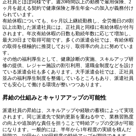
正社員とほぼ同様です。週20時間以上の勤務で雇用保険、2
ヶ月を超える契約で健康保険と厚生年金への加入が義務付け
られています。
有給休暇についても、6ヶ月以上継続勤務し、全労働日の8割
以上出勤した派遣社員には、正社員と同様に有給休暇が付与
されます。年次有給休暇の日数も勤続年数に応じて増加し、
最大20日まで取得可能です。多くの派遣会社では、有給休暇
の取得を積極的に推奨しており、取得率の向上に努めていま
す。
その他の福利厚生として、健康診断の実施、スキルアップ研
修の提供、レジャー施設の割引利用、退職金制度などを設け
ている派遣会社も多くあります。大手派遣会社では、正社員
並みの福利厚生制度を整備しているところもあり、派遣社員
でも安心して働ける環境が整いつつあります。
昇給の仕組みとキャリアアップの可能性
派遣社員の昇給は、スキルアップや経験の蓄積によって実現
されます。同じ派遣先で契約更新を重ねる中で、業務習熟度
の向上や追加的な責任を担うことで時給アップの交渉が可能
になります。一般的には、半年から1年程度の実績を積んだ
段階で、50円から100円程度の時給アップが期待できます。