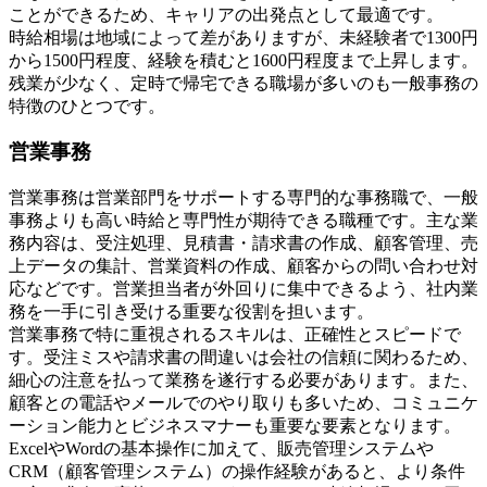
ことができるため、キャリアの出発点として最適です。
時給相場は地域によって差がありますが、未経験者で1300円
から1500円程度、経験を積むと1600円程度まで上昇します。
残業が少なく、定時で帰宅できる職場が多いのも一般事務の
特徴のひとつです。
営業事務
営業事務は営業部門をサポートする専門的な事務職で、一般
事務よりも高い時給と専門性が期待できる職種です。主な業
務内容は、受注処理、見積書・請求書の作成、顧客管理、売
上データの集計、営業資料の作成、顧客からの問い合わせ対
応などです。営業担当者が外回りに集中できるよう、社内業
務を一手に引き受ける重要な役割を担います。
営業事務で特に重視されるスキルは、正確性とスピードで
す。受注ミスや請求書の間違いは会社の信頼に関わるため、
細心の注意を払って業務を遂行する必要があります。また、
顧客との電話やメールでのやり取りも多いため、コミュニケ
ーション能力とビジネスマナーも重要な要素となります。
ExcelやWordの基本操作に加えて、販売管理システムや
CRM（顧客管理システム）の操作経験があると、より条件