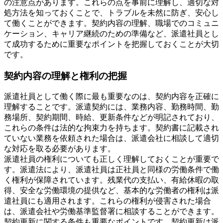
の注意点があります。これらの点を事前に理解し、適切な対
処方法を知っておくことで、トラブルを未然に防ぎ、安心し
て働くことができます。契約内容の理解、職場でのコミュニ
ケーション、キャリア継続のための準備など、派遣社員とし
て成功するために重要なポイントを把握しておくことが大切
です。
契約内容の理解と権利の把握
派遣社員として働く際に最も重要なのは、契約内容を正確に
理解することです。派遣契約には、業務内容、勤務時間、勤
務場所、契約期間、時給、更新条件などが明記されており、
これらの条件は法的な拘束力を持ちます。契約書に記載され
ていない業務を依頼された場合は、派遣会社に相談して適切
な対応を取る必要があります。
派遣社員の権利についても正しく理解しておくことが重要で
す。派遣法により、派遣社員は正社員と同様の労働条件で働
く権利が保障されています。残業代の支払い、有給休暇の取
得、安全な労働環境の提供など、基本的な労働者の権利は派
遣社員にも適用されます。これらの権利が侵害された場合
は、派遣会社や労働基準監督署に相談することができます。
契約更新に関する条件も重要なポイントです。契約更新は派